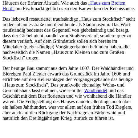
Häusern der Erfurter Altstadt. Wie auch das
„Haus zum Breiten
Herd”
am Fischmarkt gehört es zu den Bauwerken der Renaissance.
Das liebevoll restaurierte, traufständige „Haus zum Stockfisch” steht
in der Johannesstraße und dient heute als Stadtmuseum. Das Wort
traufständig bedeutet das Gegenteil von giebelständig und besagt,
dass der Giebel nicht parallel zum Straßenverlauf, sondern quer zu
diesem verläuft. Auf dem Gründstück sollen sich bereits im
Mittelalter (giebelständige) Vorgängerbauten befunden haben, die
nachweislich die Namen „Haus zum Kleinen und zum Großen
Stockfisch” trugen.
Der heutige Bau stammt aus dem Jahre 1607. Der Waidhändler und
Biereigen Paul Ziegler erwarb das Grundstück im Jahre 1606 und
errichtete auf den Kelleranlagen der Vorgängergebäude das heutige
„Haus zum Stockfisch”. Das prunkvolle ehemalige Wohn- und
Geschäftshaus lässt erahnen, wie sehr der
Waidhandel
und das
Geschäft mit dem Bier florierten und wie wohlhabend die Händler
waren. Die Fertigstellung des Hauses dauerte allerdings noch über
ein halbes Jahrhundert, was vor allem auf den frühen Tod Zieglers,
aber auch auf den Rückgang der Nachfrage an Färberwaid und
natürlich den Dreißigjährigen Krieg zurück zu führen ist.