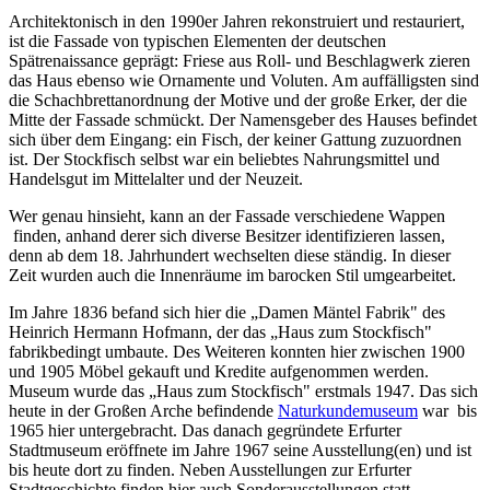
Architektonisch in den 1990er Jahren rekonstruiert und restauriert,
ist die Fassade von typischen Elementen der deutschen
Spätrenaissance geprägt: Friese aus Roll- und Beschlagwerk zieren
das Haus ebenso wie Ornamente und Voluten. Am auffälligsten sind
die Schachbrettanordnung der Motive und der große Erker, der die
Mitte der Fassade schmückt. Der Namensgeber des Hauses befindet
sich über dem Eingang: ein Fisch, der keiner Gattung zuzuordnen
ist. Der Stockfisch selbst war ein beliebtes Nahrungsmittel und
Handelsgut im Mittelalter und der Neuzeit.
Wer genau hinsieht, kann an der Fassade verschiedene Wappen
finden, anhand derer sich diverse Besitzer identifizieren lassen,
denn ab dem 18. Jahrhundert wechselten diese ständig. In dieser
Zeit wurden auch die Innenräume im barocken Stil umgearbeitet.
Im Jahre 1836 befand sich hier die „Damen Mäntel Fabrik" des
Heinrich Hermann Hofmann, der das „Haus zum Stockfisch"
fabrikbedingt umbaute. Des Weiteren konnten hier zwischen 1900
und 1905 Möbel gekauft und Kredite aufgenommen werden.
Museum wurde das „Haus zum Stockfisch" erstmals 1947. Das sich
heute in der Großen Arche befindende
Naturkundemuseum
war bis
1965 hier untergebracht. Das danach gegründete Erfurter
Stadtmuseum eröffnete im Jahre 1967 seine Ausstellung(en) und ist
bis heute dort zu finden. Neben Ausstellungen zur Erfurter
Stadtgeschichte finden hier auch Sonderausstellungen statt.