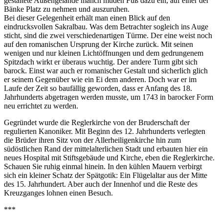
gestaltete Außengelände manch müden Fuß dazu ein, auf einer der
Bänke Platz zu nehmen und auszuruhen.
Bei dieser Gelegenheit erhält man einen Blick auf den
eindrucksvollen Sakralbau. Was dem Betrachter sogleich ins Auge
sticht, sind die zwei verschiedenartigen Türme. Der eine weist noch
auf den romanischen Ursprung der Kirche zurück. Mit seinen
wenigen und nur kleinen Lichtöffnungen und dem gedrungenem
Spitzdach wirkt er überaus wuchtig. Der andere Turm gibt sich
barock. Einst war auch er romanischer Gestalt und sicherlich glich
er seinem Gegenüber wie ein Ei dem anderen. Doch war er im
Laufe der Zeit so baufällig geworden, dass er Anfang des 18.
Jahrhunderts abgetragen werden musste, um 1743 in barocker Form
neu errichtet zu werden.
Gegründet wurde die Reglerkirche von der Bruderschaft der
regulierten Kanoniker. Mit Beginn des 12. Jahrhunderts verlegten
die Brüder ihren Sitz von der Allerheiligenkirche hin zum
südöstlichen Rand der mittelalterlichen Stadt und erbauten hier ein
neues Hospital mit Stiftsgebäude und Kirche, eben die Reglerkirche.
Schauen Sie ruhig einmal hinein. In den kühlen Mauern verbirgt
sich ein kleiner Schatz der Spätgotik: Ein Flügelaltar aus der Mitte
des 15. Jahrhundert. Aber auch der Innenhof und die Reste des
Kreuzganges lohnen einen Besuch.
***