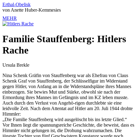
Erthal-Obelisk
von Anette Huber-Kemmesies
MEHR
Familie Stauffenberg: Hitlers
Rache
Ursula Brekle
Nina Schenk Gräfin von Stauffenberg war als Ehefrau von Claus
Schenk Graf von Stauffenberg, der Schlüsselfigur im Widerstand
gegen Hitler, von Anfang an in die Widerstandspläne ihres Mannes
einbezogen. Sie bewies Mut und Stärke, obwohl sie nach der
Ermordung ihres Mannes im Gefängnis und im KZ leben musste.
Auch durch den Verlust von Angehö-rigen durchlebte sie eine
leidvolle Zeit. Nach dem Attentat auf Hitler am 20. Juli 1944 drohte
Himmler:
„Die Familie Stauffenberg wird ausgelöscht bis ins letzte Glied.“
Vor Ihnen liegt die spannungsreiche Geschichte, die beweist, dass es
Himmler nicht gelungen ist, die Drohung wahrzumachen. Die
jüngste Tochter von fünf Geschwistern Konstanze wurde noch